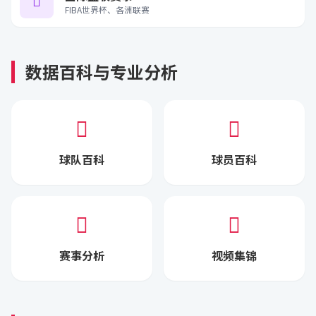
FIBA世界杯、各洲联赛
数据百科与专业分析
球队百科
球员百科
赛事分析
视频集锦