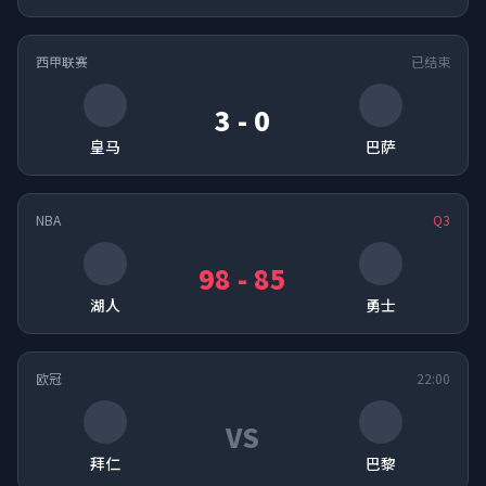
西甲联赛
已结束
3 - 0
皇马
巴萨
NBA
Q3
98 - 85
湖人
勇士
欧冠
22:00
VS
拜仁
巴黎