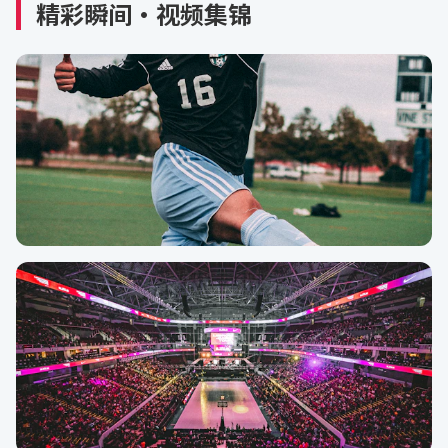
精彩瞬间·视频集锦