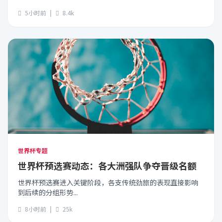
5小时前
|
8.4k
世界杯专题
世界杯预选赛动态：各大洲强队争夺晋级名额
世界杯预选赛进入关键阶段，各支传统劲旅的表现直接影响
到后续的分组形势...
8小时前
|
25k